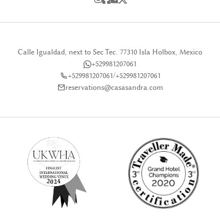
Calle Igualdad, next to Sec Tec. 77310 Isla Holbox, Mexico
+529981207061
+529981207061
/
+529981207061
reservations@casasandra.com