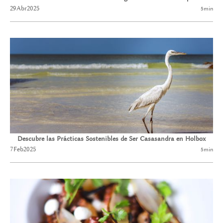
29
Abr
2025
5
min
Descubre las Prácticas Sostenibles de Ser Casasandra en Holbox
7
Feb
2025
5
min