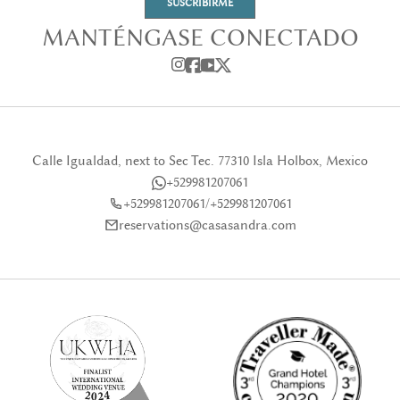
SUSCRIBIRME
MANTÉNGASE CONECTADO
Calle Igualdad, next to Sec Tec. 77310 Isla Holbox, Mexico
+529981207061
+529981207061
/
+529981207061
reservations@casasandra.com