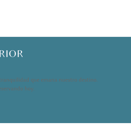
ERIOR
y tranquilidad que emana nuestro destino.
eservando hoy.