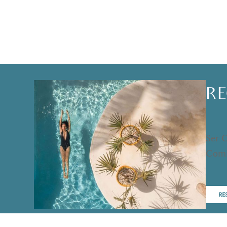
RE
Ser 
Comi
RE