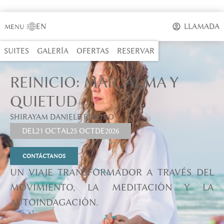
EN
LLAMADA
MENU
⋮
SUITES
GALERÍA
OFERTAS
RESERVAR
REINICIO: MAR, ALMA Y
QUIETUD
SHIRAYAM DANIELE RIBEIRO
DEL
21 OCT
AL
25 OCT
DE
2026
CONTÁCTANOS
UN VIAJE TRANSFORMADOR A TRAVÉS DEL
MOVIMIENTO, LA MEDITACIÓN Y LA
AUTOINDAGACIÓN.