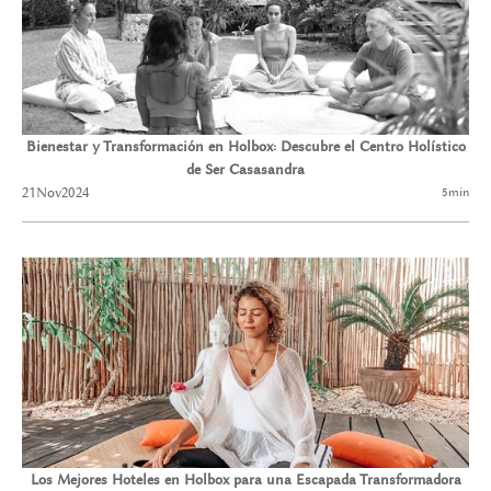
Bienestar y Transformación en Holbox: Descubre el Centro Holístico
de Ser Casasandra
21
Nov
2024
5
min
Los Mejores Hoteles en Holbox para una Escapada Transformadora