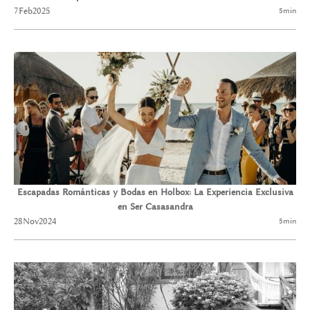
7
Feb
2025
5
min
Escapadas Románticas y Bodas en Holbox: La Experiencia Exclusiva
en Ser Casasandra
28
Nov
2024
5
min