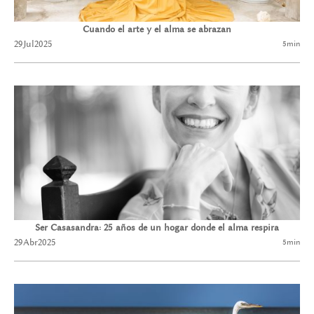
Cuando el arte y el alma se abrazan
29
Jul
2025
5
min
Ser Casasandra: 25 años de un hogar donde el alma respira
29
Abr
2025
5
min