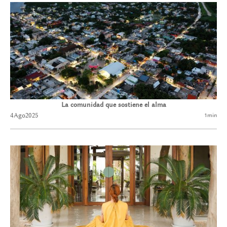
La comunidad que sostiene el alma
4
Ago
2025
1
min